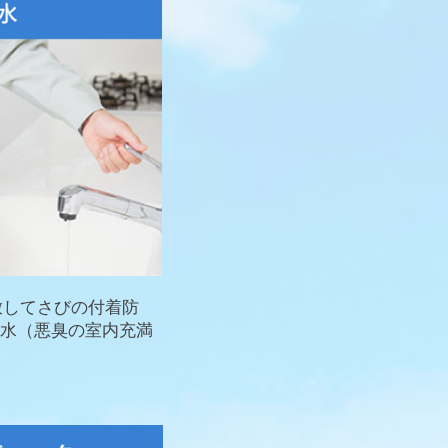
放してさびの付着防
水（悪臭の室内充満