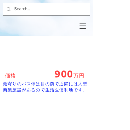
4LDK
中古建て
​★
松瀬町2階建
900
価格
万円
最寄りのバス停は目の前で近隣には大型
商業施設があるので生活医便利地です。