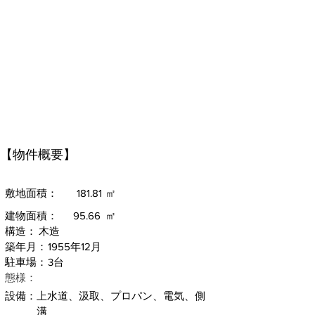
【物件概要】
敷地面積：
181.81
㎡
建物面積：
95.66
㎡
構造：
木造
築年月：
1955年12月
駐車場：
3台
​態様：
設備：
上水道、汲取、プロパン、電気、側
溝