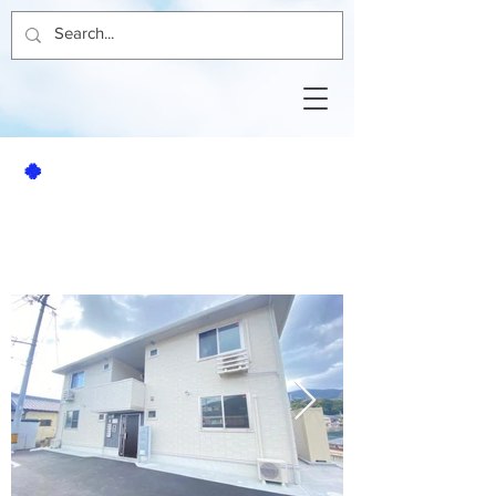
🍀
賃貸アパート
グランドウィン京102号室
1ＬＤＫ