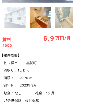
6.9
万円/月
賃料
4500
【物件概要】
佐世保市
黒髪町
間取り：
1ＬＤＫ
面積：
40.76
㎡
築年月：
2023年3月
敷金：
なし
礼金：
1ヶ月
JR佐世保線 佐世保駅