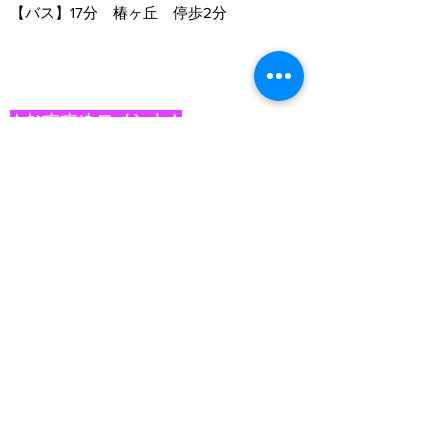
【バス】
17分 椿ヶ丘 停歩2分
★おすすめコメント★
大和ハウス施工の安心住宅♪インターネッ
ト無料！
物件詳細
全室エアコン付、１階床暖房あります☆
物件一覧に戻る