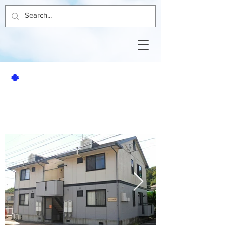
🍀
賃貸アパート
2DK
セジュール潤101号室