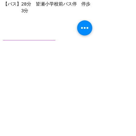
【バス】
28分 皆瀬小学校前バス停 停歩
3分
★おすすめコメント★
小学校・幼稚園・保育園が徒歩5分以内！
物件詳細
明るい室内、和室付で子育て世代にもお
すすめです☆
物件一覧に戻る