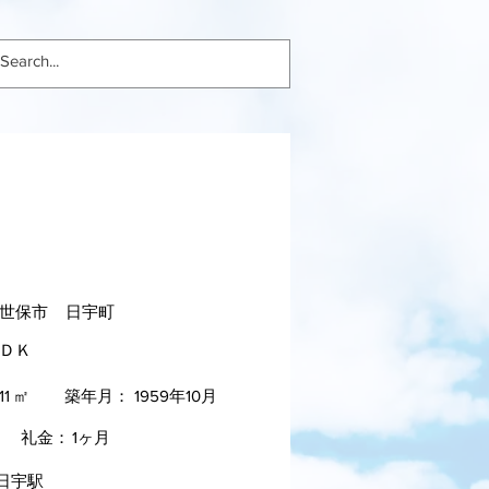
1号室
1ＳＬＤ
Ｋ
世保市
日宇町
ＬＤＫ
11
㎡
築年月：
1959年10月
礼金：
1ヶ月
日宇駅