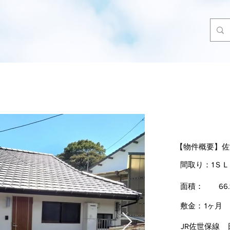
ト
レジデンス Tea Time 20
【物件概要】
佐
間取り：
1Ｓ
面積：
66.
敷金：
1ヶ月
JR佐世保線 