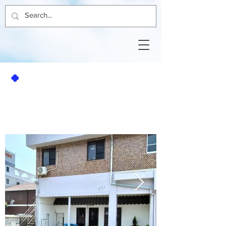
🍀
賃貸アパート
南アパート3
２ＤＫ