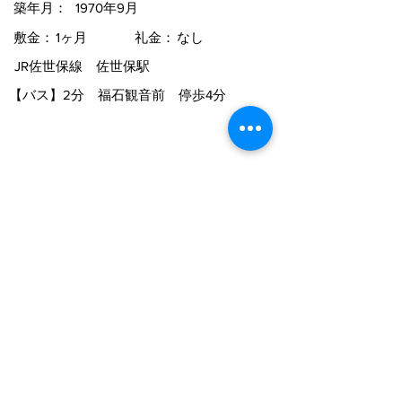
築年月：
1970年9月
敷金：
1ヶ月
礼金：
なし
JR佐世保線 佐世保駅
【バス】
2分 福石観音前 停歩4分
★おすすめコメント★
ペット飼育可能物件♪
物件詳細
スーパーやコンビニ等の便利施設が徒歩
10分圏内！
物件一覧に戻る