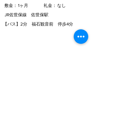
敷金：
1ヶ月
礼金：
なし
JR佐世保線 佐世保駅
【バス】
2分 福石観音前 停歩4分
★おすすめコメント★
ペット飼育可能物件♪
物件詳細
スーパーやコンビニ等の便利施設が徒歩
10分圏内！
物件一覧に戻る