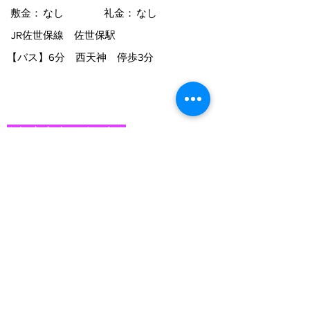
敷金：
なし
礼金：
なし
JR佐世保線 佐世保駅
【バス】
6分 西天神 停歩3分
★おすすめコメント★
敷金礼金ゼロ！初期費用を抑えたい方に
おすすめ☆
物件詳細
閑静な住宅地♪単身・カップルにおすすめ
です☆
物件一覧に戻る