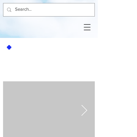
🍀
賃貸アパート
2DK
天神スカイハイツ201号