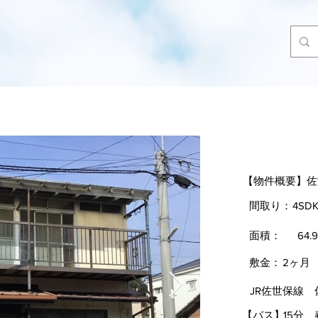
春日町貸家
【物件概要】
佐
間取り：
4SD
面積：
64.
敷金：
2ヶ月
JR佐世保線
【バス】
15分