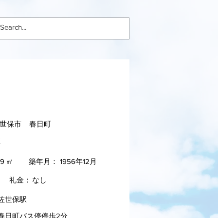
4SDK
世保市
春日町
K
99
㎡
築年月：
1956年12月
礼金：
なし
 佐世保駅
 春日町バス停停歩2分