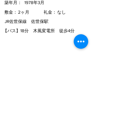
築年月：
1978年3月
敷金：
2ヶ月
礼金：
なし
JR佐世保線 佐世保駅
【バス】
18分 木風変電所 徒歩4分
★おすすめコメント★
閑静な住宅地(^^♪
物件詳細
ペットと一緒に暮らせる3DKのお部屋で
す。駐車場1台付き。
物件一覧に戻る