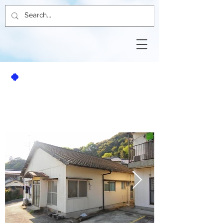
🍀
賃貸アパート
3DK
木風二戸一 右