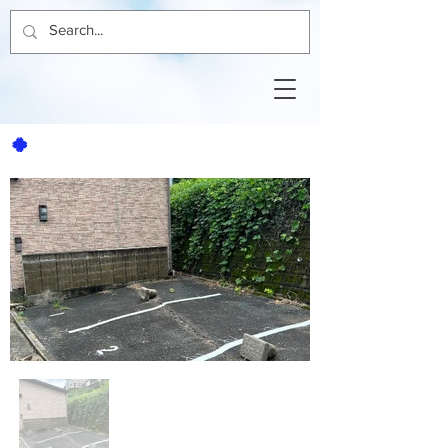
🍀
桜ヶ丘駐車場1