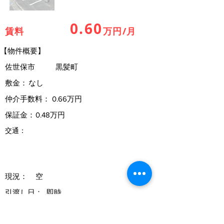
0.60
賃料
万円/月
【物件概要】
佐世保市
黒髪町
敷金：
なし
仲介手数料：
0.66万円
保証金：
0.48万円
交通：
現況：
空
引渡し日：
即時
契約期間：
１年