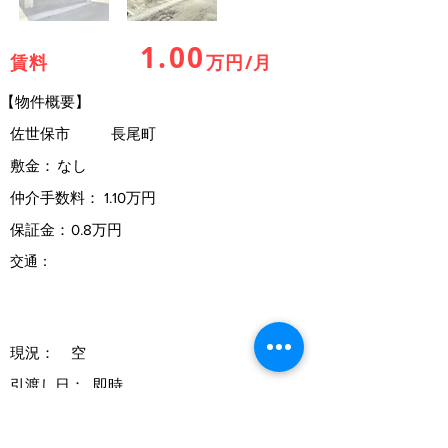
1.00
賃料
万円/月
【物件概要】
佐世保市
長尾町
敷金：
なし
仲介手数料：
1.10万円
保証金：
0.8万円
交通：
現況：
空
引渡し日：
即時
契約期間：
１年