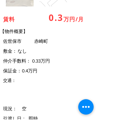
0.3
賃料
万円/月
【物件概要】
佐世保市
赤崎町
敷金：
なし
仲介手数料：
0.33万円
保証金：
0.4万円
交通：
現況：
空
引渡し日：
即時
契約期間：
1年