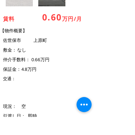
0.60
賃料
万円/月
【物件概要】
佐世保市
上原町
敷金：
なし
仲介手数料：
0.66万円
保証金：
4.8万円
交通：
現況：
空
引渡し日：
即時
契約期間：
１年