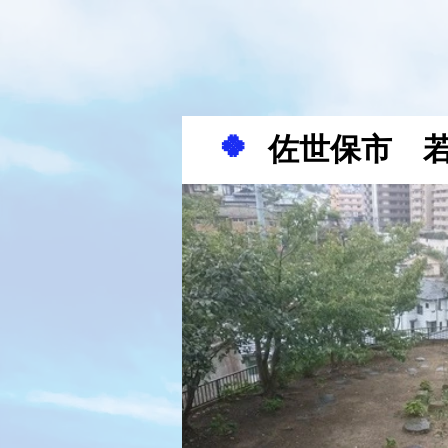
🍀
佐世保市 若