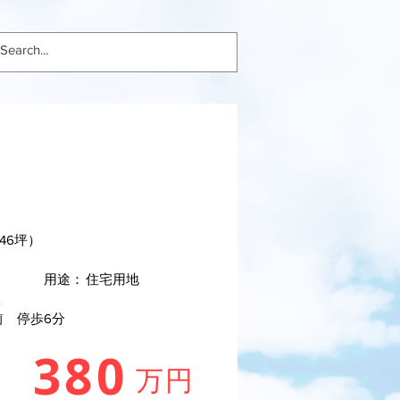
4.46坪）
用途：
住宅用地
駅
前 停歩6分
380
万円