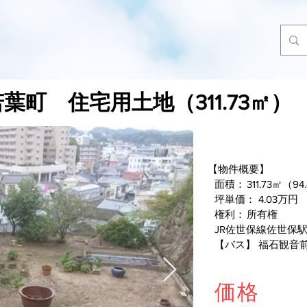
葉町 住宅用土地（311.73㎡）
【物件概要】
面積：
311.73㎡（9
坪単価：
4.03万円
権利：
所有権
JR佐世保線佐世保
【バス】
福石観音
価格