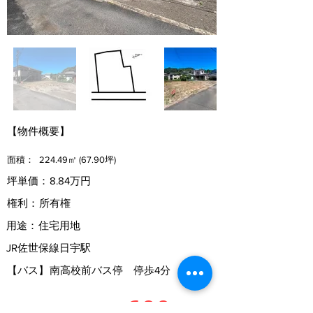
【物件概要】
面積：
224.49㎡ (67.90坪)
坪単価：
8.84万円
権利：
所有権
用途：
住宅用地
JR佐世保線日宇駅
【バス】
南高校前バス停 停歩4分
600
価格
万円