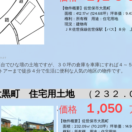
【物件概要】佐世保市大黒町
面積：412.17㎥ (124.68坪）坪単価：9.
権利：所有権 用途：住宅用地
​ 現況：建物有
ＪＲ佐世保線佐世保駅【バス】８分 上
されます
 高台でひな壇の土地ですが、３０坪の倉庫を車庫にすれば４～
トアー​まで徒歩４分で生活に便利な人気の地区の物件です。
 大黒町 住宅用土地
（２３２．
１,0
50
価格
【物件概要】佐世保市大黒町
面積：232.09㎥ (70.20坪）坪単価：14.
権利：所有権 用途：住宅用地