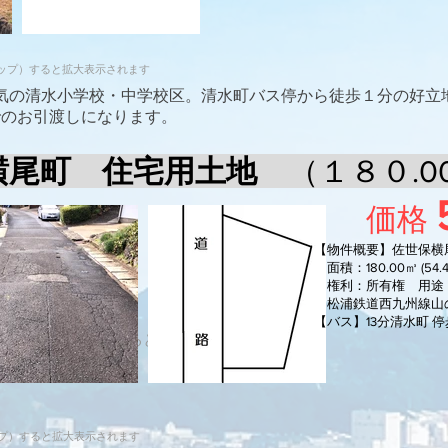
ップ）すると拡大表示されます
人気の清水小学校・中学校区。清水町バス停から徒歩１分の好立地(
でのお引渡しになります。
 横尾町 住宅用土地
（１８０.0
価格
【物件概要】佐世保横
面積：180.00
㎥ (54
権利：所有権 用途
松浦鉄道西九州線山の
【バス】13分清水町 停
ンの場合タップ）すると拡大表示されます
プ）すると拡大表示されます