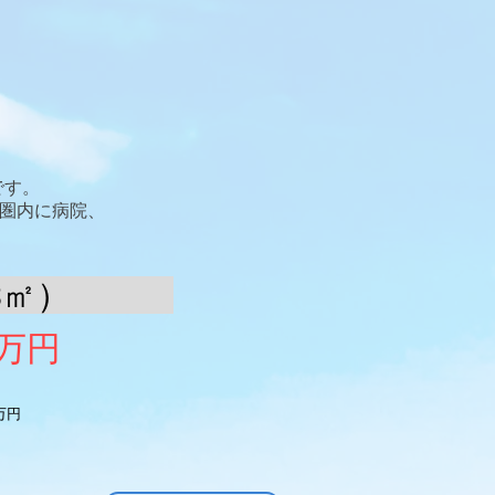
です。
分圏内に病院、
3
㎡）
万円
3万円