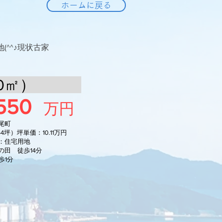
ホームに戻る
^^♪現状古家
0
㎡）
550
万円
尾町
.44坪）坪単価：10.11万円
：住宅用地
田 徒歩14分
歩1分