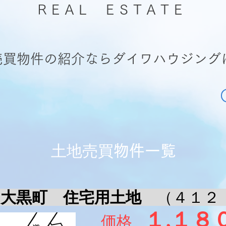
ＲＥＡＬ ＥＳＴＡＴＥ
売買物件の紹介ならダイワハウジング
​土地売買
物件一覧
市 大黒町 住宅用土地
（４１
１,１８
価格