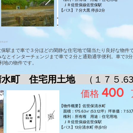
ＪＲ佐世保線佐世保駅
【バス】７分大黒 停歩2分
されます
佐世保駅まで車で３分ほどの閑静な住宅地で陽当たり良好な物件
分、みなとインターチェンジまで車で２分と通勤通学便利。車で3
利地の物件です。
 清水町 住宅用土地
（１７５.6
400
価格
【物件概要】佐世保清水町
面積：175.63㎥ (53.12坪）坪単価：7.5
権利：所有権 用途：住宅用地
ＪＲ佐世保線佐世保駅
【バス】13分清水町 停歩1分