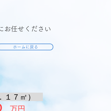
にお任せください
ホームに戻る
２．１７㎡）
０
万円