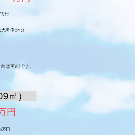
47万円
大黒 停歩5分
５台は可能です。
09㎡）
万円
96万円