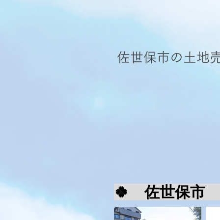
​佐世保市の土地
🍀 佐世保